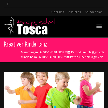
Über uns
Aktuelles
Stundenplan
Toggle
Kreativer Kindertanz
Memmingen:
0151-41910063 //
PatrickHaehnle@gmx.de
Mindelheim:
0151-41910063 //
PatrickHaehnle@gmx.de