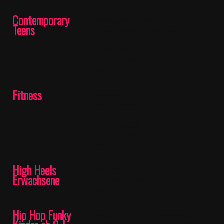
Contemporary
Montag, ab
Montag, ab 12.01.26,
Teens
12.01.26, 16:30
18:45 Uhr
Uhr
Donnerstag, ab
15.01.26, 17:30
Uhr
Fitness
Dienstag, ab
---
13.01.26, 19:30
Uhr
Donnerstag, ab
15.01.26, 20:00
Uhr
High Heels
Mittwoch, ab
---
Erwachsene
14.01.2026, 19:00
Uhr
Hip Hop Funky
Freitag, ab
Donnerstag, ab