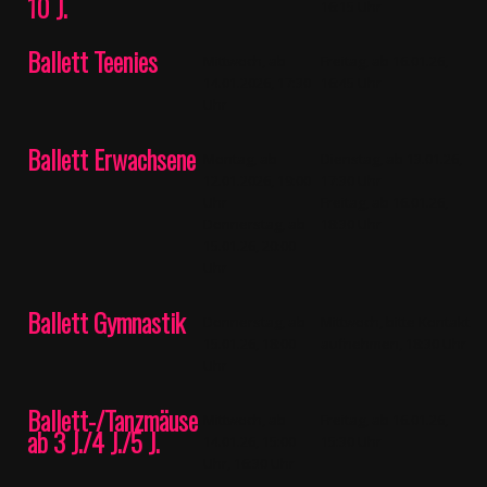
10 J.
16:15 Uhr
Ballett Teenies
Mittwoch, ab
Freitag, ab 16.01.26,
14.01.2026, 17:30
16:45 Uhr
Uhr
Ballett Erwachsene
Montag, ab
Dienstag, ab 13.01.26,
12.01.2026, 19:00
17:30 Uhr
Uhr
Freitag, ab 16.01.26,
Donnerstag, ab
18:30 Uhr
15.01.26, 20:00
Uhr
Ballett Gymnastik
Donnerstag, ab
Mittwoch, bitte Kontakt
15.01.26, 18:00
aufnehmen, 18:30 Uhr
Uhr
Ballett-/Tanzmäuse
Mittwoch, ab
Freitag, ab 16.01.26,
ab 3 J./4 J./5 J.
14.01.26, 15:00
15:30 Uhr
Uhr, 16:30 Uhr