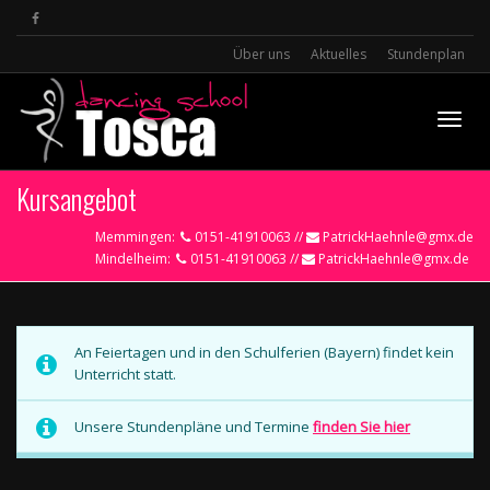
Über uns
Aktuelles
Stundenplan
Toggle
Kursangebot
Memmingen:
0151-41910063 //
PatrickHaehnle@gmx.de
Mindelheim:
0151-41910063 //
PatrickHaehnle@gmx.de
An Feiertagen und in den Schulferien (Bayern) findet kein
Unterricht statt.
Unsere Stundenpläne und Termine
finden Sie hier