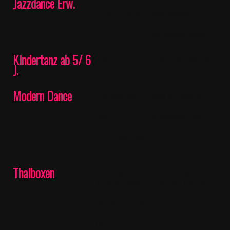
Jazzdance Erw.
Dienstag, ab
Kurs in Planung
23.09.25, 19:00
bitte Kontakt
Uhr
aufnehmen und
vormerken lassen
Kindertanz ab 5/ 6
in Planung
Freitag, ab 16.01.26,
J.
16:30 Uhr
Modern Dance
Dienstag, ab
Kurs in Planung
13.01.26, 16:30
bitte Kontakt
Uhr
aufnehmen und
Mittwoch, ab
vormerken lassen
14.01.2026, 18:00
Uhr
Thaiboxen
Dienstag, ab
Donnerstag, ab
13.01.26, 18:30
15.01.26, 17:00 Uhr
Uhr
Donnerstag, ab
15.01.26, 19:00
Uhr