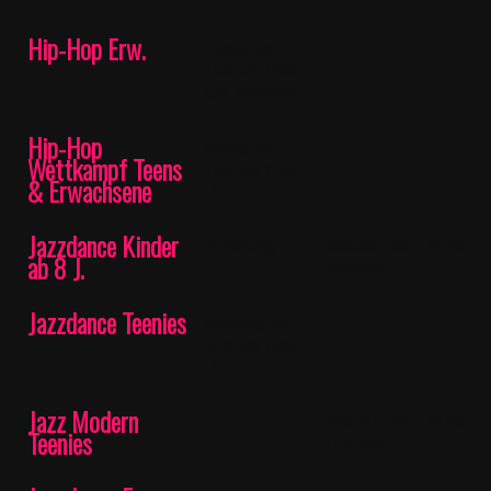
Hip-Hop Erw.
Freitag, ab
---
16.01.25, 15:00
Uhr, 16:00 Uhr
Hip-Hop
Freitag, ab
---
Wettkampf Teens
16.01.26, 16:00
& Erwachsene
Uhr
Jazzdance Kinder
in Planung
Mittwoch, ab 14.01.26,
ab 8 J.
16:00 Uhr
Jazzdance Teenies
Dienstag, ab
---
13.01.26, 19:00
Uhr
Jazz Modern
---
Mittwoch, ab 14.01.26,
Teenies
17:15 Uhr