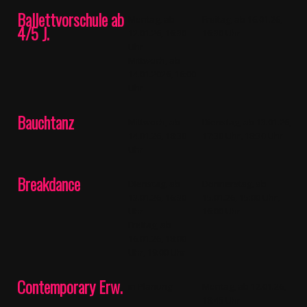
Ballettvorschule ab
Montag, ab
Freitag, ab 16.01.26,
4/5 J.
12.01.26, 16:30
16:30 Uhr
Uhr
Mittwoch, ab
14.01.2026, 16:00
Uhr
Bauchtanz
Mittwoch, ab
Dienstag, ab 13.01.26,
14.01.26, 18:30
17:30 Uhr, 18:30 Uhr
Uhr
Breakdance
Dienstag, ab
Donnerstag, ab
13.01.26, 16:30
15.01.26, 15:00 Uhr,
Uhr
16:00 Uhr
Freitag, ab
16.01.26, 18:00
Uhr, 19:00 Uhr
Contemporary Erw.
in Planung
Montag, ab 12.01.26,
18:45 Uhr