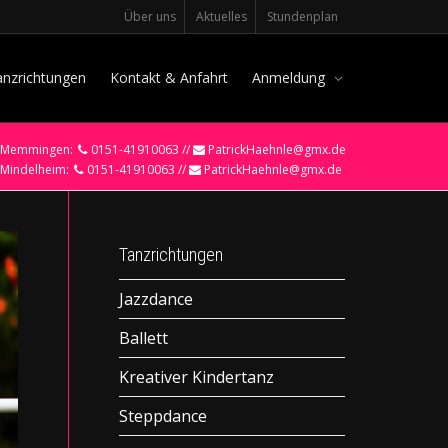
Über uns
Aktuelles
Stundenplan
anzrichtungen
Kontakt & Anfahrt
Anmeldung
Memmingen:
0151-41910063 //
PatrickHaehnle@gmx.de
Mindelheim:
0151-41910063 //
PatrickHaehnle@gmx.de
Tanzrichtungen
Jazzdance
Ballett
Kreativer Kindertanz
Steppdance