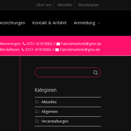
Über uns
Aktuelles
Stundenplan
anzrichtungen
Kontakt & Anfahrt
Anmeldung
Memmingen:
0151-41910063 //
PatrickHaehnle@gmx.de
Mindelheim:
0151-41910063 //
PatrickHaehnle@gmx.de
Kategorien
Aktuelles
Allgemein
Veranstaltungen