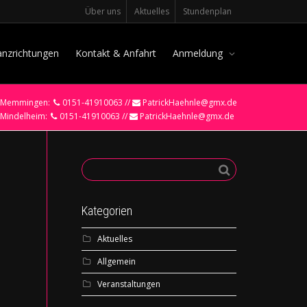
Über uns
Aktuelles
Stundenplan
anzrichtungen
Kontakt & Anfahrt
Anmeldung
Memmingen:
0151-41910063 //
PatrickHaehnle@gmx.de
Mindelheim:
0151-41910063 //
PatrickHaehnle@gmx.de
Kategorien
Aktuelles
Allgemein
Veranstaltungen