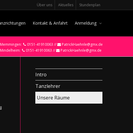
Über uns
Aktuelles
Stundenplan
anzrichtungen
Kontakt & Anfahrt
Anmeldung
Memmingen:
0151-41910063 //
PatrickHaehnle@gmx.de
Mindelheim:
0151-41910063 //
PatrickHaehnle@gmx.de
Intro
Tanzlehrer
Unsere Räume
u