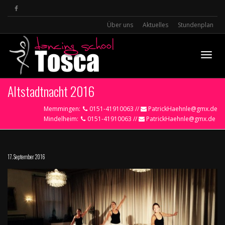
Über uns
Aktuelles
Stundenplan
Toggle
Altstadtnacht 2016
Memmingen:
0151-41910063 //
PatrickHaehnle@gmx.de
Mindelheim:
0151-41910063 //
PatrickHaehnle@gmx.de
17. September 2016