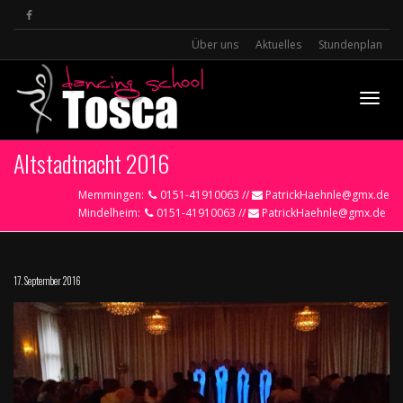
Über uns
Aktuelles
Stundenplan
Toggle
Altstadtnacht 2016
Memmingen:
0151-41910063 //
PatrickHaehnle@gmx.de
Mindelheim:
0151-41910063 //
PatrickHaehnle@gmx.de
17. September 2016