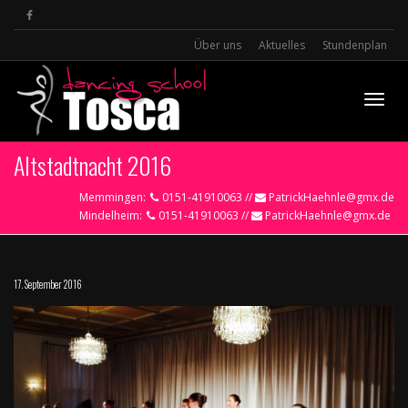
Über uns
Aktuelles
Stundenplan
Toggle
Altstadtnacht 2016
Memmingen:
0151-41910063 //
PatrickHaehnle@gmx.de
Mindelheim:
0151-41910063 //
PatrickHaehnle@gmx.de
17. September 2016