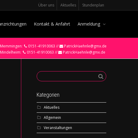
Über uns
Aktuelles
Stundenplan
anzrichtungen
Kontakt & Anfahrt
Anmeldung
Memmingen:
0151-41910063 //
PatrickHaehnle@gmx.de
Mindelheim:
0151-41910063 //
PatrickHaehnle@gmx.de
Kategorien
Aktuelles
Allgemein
Veranstaltungen