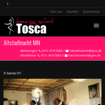
Über uns
Aktuelles
Stundenplan
Toggle
Altstadtnacht MN
Memmingen:
0151-41910063 //
PatrickHaehnle@gmx.de
Mindelheim:
0151-41910063 //
PatrickHaehnle@gmx.de
20. September 2017