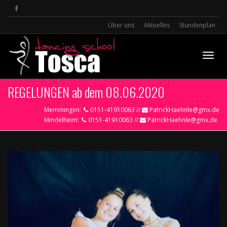
Über uns
Aktuelles
Stundenplan
Toggle
REGELUNGEN ab dem 08.06.2020
Memmingen:
0151-41910063 //
PatrickHaehnle@gmx.de
Mindelheim:
0151-41910063 //
PatrickHaehnle@gmx.de