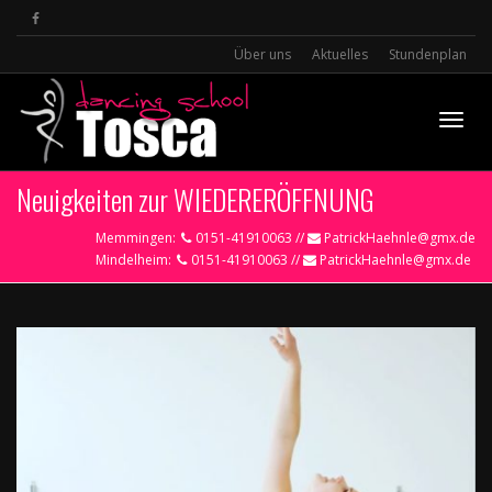
Über uns
Aktuelles
Stundenplan
Toggle
Neuigkeiten zur WIEDERERÖFFNUNG
Memmingen:
0151-41910063 //
PatrickHaehnle@gmx.de
Mindelheim:
0151-41910063 //
PatrickHaehnle@gmx.de